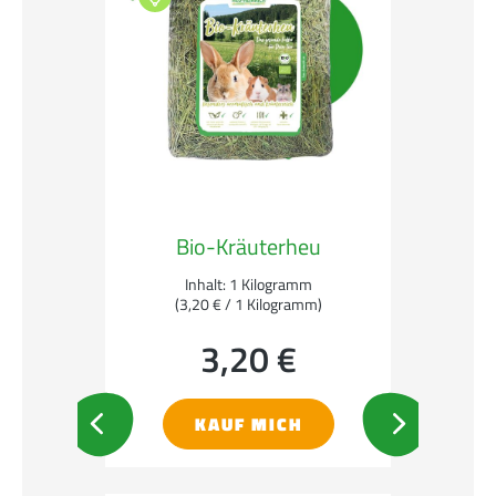
Bio-Kräuterheu
Inhalt:
1 Kilogramm
(3,20 € / 1 Kilogramm)
3,20 €
Regulärer Preis:
KAUF MICH