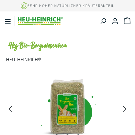
Zum Hauptinhalt springen
SEHR HOHER NATÜRLICHER KRÄUTERANTEIL
W
4kg Bio-Bergwiesenheu
HEU-HEINRICH®
Bildergalerie überspringen