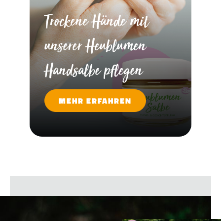
Trockene Hände mit
unserer Heublumen
Handsalbe pflegen
MEHR ERFAHREN