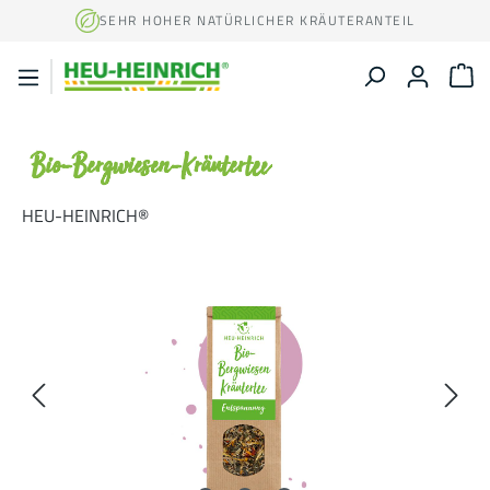
Zum Hauptinhalt springen
SEHR HOHER NATÜRLICHER KRÄUTERANTEIL
W
Bio-Bergwiesen-Kräutertee
HEU-HEINRICH®
Bildergalerie überspringen