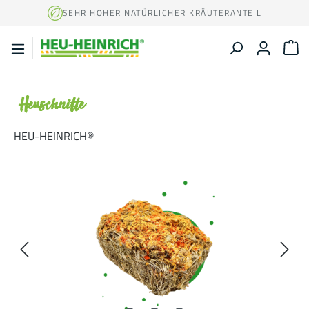
Zum Hauptinhalt springen
SEHR HOHER NATÜRLICHER KRÄUTERANTEIL
W
Heuschnitte
HEU-HEINRICH®
Bildergalerie überspringen